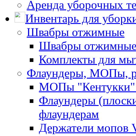
Аренда уборочных т
Инвентарь для уборк
Швабры отжимные
Швабры отжимны
Комплекты для мы
Флаундеры, МОПы, 
МОПы "Кентукки" 
Флаундеры (плоск
флаундерам
Держатели мопов V