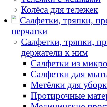
Колёса для тележек
Салфетки, тряпки, п
перчатки
Салфетки, тряпки, п
держатели к ним
Салфетки из микр
Салфетки для мыть
Метёлки для убор
Протирочные мате
Медицинские прос