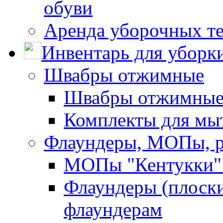
обуви
Аренда уборочных т
Инвентарь для уборк
Швабры отжимные
Швабры отжимны
Комплекты для мы
Флаундеры, МОПы, 
МОПы "Кентукки" 
Флаундеры (плоск
флаундерам