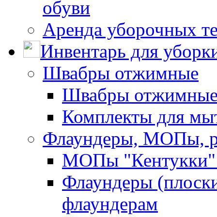
обуви
Аренда уборочных т
Инвентарь для уборк
Швабры отжимные
Швабры отжимны
Комплекты для мы
Флаундеры, МОПы, 
МОПы "Кентукки" 
Флаундеры (плоск
флаундерам