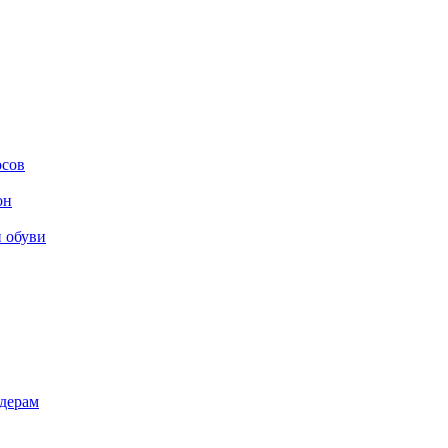
осов
он
и обуви
дерам