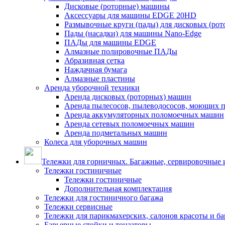
Дисковые (роторные) машины
Аксессуары для машины EDGE 20HD
Размывочные круги (пады) для дисковых (ро
Пады (насадки) для машины Nano-Edge
ПАДы для машины EDGE
Алмазные полировочные ПАДы
Абразивная сетка
Наждачная бумага
Алмазные пластины
Аренда уборочной техники
Аренда дисковых (роторных) машин
Аренда пылесосов, пылеводососов, моющих 
Аренда аккумуляторных поломоечных машин
Аренда сетевых поломоечных машин
Аренда подметальных машин
Колеса для уборочных машин
Тележки для горничных. Багажные, сервировочные и
Тележки гостиничные
Тележки гостиничные
Дополнительная комплектация
Тележки для гостиничного багажа
Тележки сервисные
Тележки для парикмахерских, салонов красоты и б
Барьерные стойки и тонзаторы