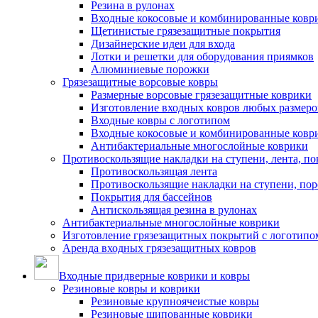
Резина в рулонах
Входные кокосовые и комбинированные ковр
Щетинистые грязезащитные покрытия
Дизайнерские идеи для входа
Лотки и решетки для оборудования приямков
Алюминиевые порожки
Грязезащитные ворсовые ковры
Размерные ворсовые грязезащитные коврики
Изготовление входных ковров любых размеро
Входные ковры с логотипом
Входные кокосовые и комбинированные ковр
Антибактериальные многослойные коврики
Противоскользящие накладки на ступени, лента, по
Противоскользящая лента
Противоскользящие накладки на ступени, по
Покрытия для бассейнов
Антискользящая резина в рулонах
Антибактериальные многослойные коврики
Изготовление грязезащитных покрытий с логотипо
Аренда входных грязезащитных ковров
Входные придверные коврики и ковры
Резиновые ковры и коврики
Резиновые крупноячеистые ковры
Резиновые шипованные коврики