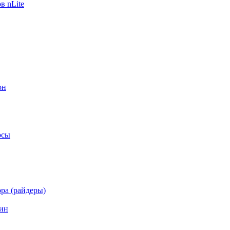
в nLite
он
осы
ра (райдеры)
ин