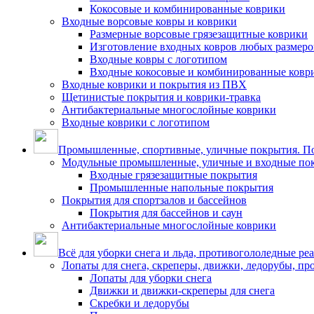
Кокосовые и комбинированные коврики
Входные ворсовые ковры и коврики
Размерные ворсовые грязезащитные коврики
Изготовление входных ковров любых размеро
Входные ковры с логотипом
Входные кокосовые и комбинированные ковр
Входные коврики и покрытия из ПВХ
Щетинистые покрытия и коврики-травка
Антибактериальные многослойные коврики
Входные коврики с логотипом
Промышленные, спортивные, уличные покрытия. По
Модульные промышленные, уличные и входные по
Входные грязезащитные покрытия
Промышленные напольные покрытия
Покрытия для спортзалов и бассейнов
Покрытия для бассейнов и саун
Антибактериальные многослойные коврики
Всё для уборки снега и льда, противогололедные ре
Лопаты для снега, скреперы, движки, ледорубы, п
Лопаты для уборки снега
Движки и движки-скреперы для снега
Скребки и ледорубы