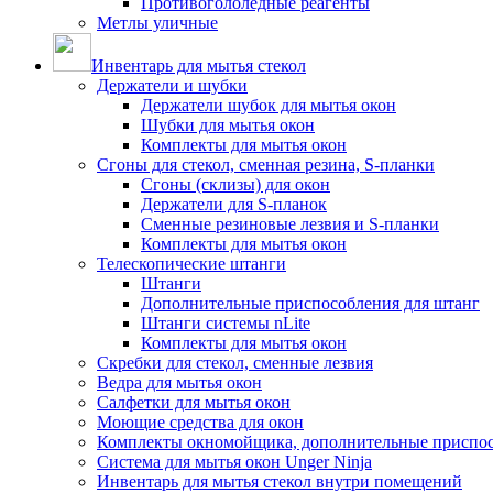
Противогололедные реагенты
Метлы уличные
Инвентарь для мытья стекол
Держатели и шубки
Держатели шубок для мытья окон
Шубки для мытья окон
Комплекты для мытья окон
Сгоны для стекол, сменная резина, S-планки
Сгоны (склизы) для окон
Держатели для S-планок
Сменные резиновые лезвия и S-планки
Комплекты для мытья окон
Телескопические штанги
Штанги
Дополнительные приспособления для штанг
Штанги системы nLite
Комплекты для мытья окон
Скребки для стекол, сменные лезвия
Ведра для мытья окон
Салфетки для мытья окон
Моющие средства для окон
Комплекты окномойщика, дополнительные приспо
Система для мытья окон Unger Ninja
Инвентарь для мытья стекол внутри помещений