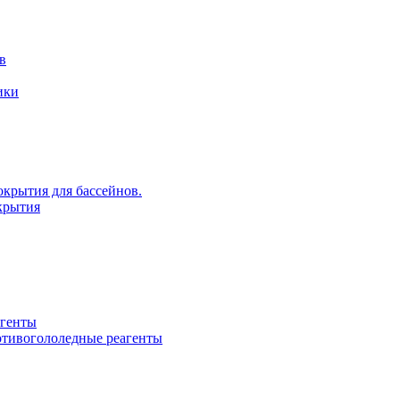
в
ики
крытия для бассейнов.
крытия
агенты
ротивогололедные реагенты