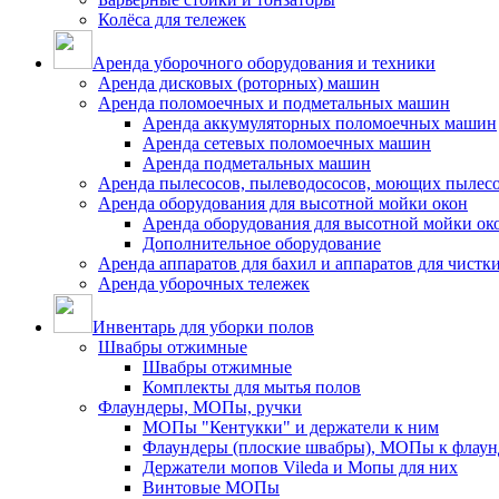
Колёса для тележек
Аренда уборочного оборудования и техники
Аренда дисковых (роторных) машин
Аренда поломоечных и подметальных машин
Аренда аккумуляторных поломоечных машин
Аренда сетевых поломоечных машин
Аренда подметальных машин
Аренда пылесосов, пылеводососов, моющих пылес
Аренда оборудования для высотной мойки окон
Аренда оборудования для высотной мойки ок
Дополнительное оборудование
Аренда аппаратов для бахил и аппаратов для чистк
Аренда уборочных тележек
Инвентарь для уборки полов
Швабры отжимные
Швабры отжимные
Комплекты для мытья полов
Флаундеры, МОПы, ручки
МОПы "Кентукки" и держатели к ним
Флаундеры (плоские швабры), МОПы к флаун
Держатели мопов Vileda и Мопы для них
Винтовые МОПы