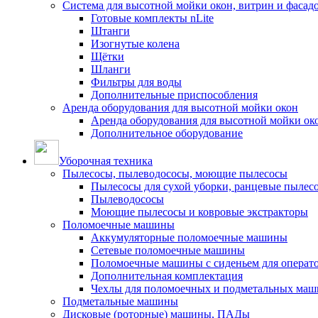
Система для высотной мойки окон, витрин и фасадо
Готовые комплекты nLite
Штанги
Изогнутые колена
Щётки
Шланги
Фильтры для воды
Дополнительные приспособления
Аренда оборудования для высотной мойки окон
Аренда оборудования для высотной мойки ок
Дополнительное оборудование
Уборочная техника
Пылесосы, пылеводососы, моющие пылесосы
Пылесосы для сухой уборки, ранцевые пылес
Пылеводососы
Моющие пылесосы и ковровые экстракторы
Поломоечные машины
Аккумуляторные поломоечные машины
Сетевые поломоечные машины
Поломоечные машины с сиденьем для операто
Дополнительная комплектация
Чехлы для поломоечных и подметальных маш
Подметальные машины
Дисковые (роторные) машины, ПАДы