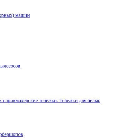
торных) машин
пылесосов
 парикмахерские тележки. Тележки для белья.
арбершопов