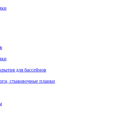
ики
в
ики
крытия для бассейнов
роги, стыковочные планки
м