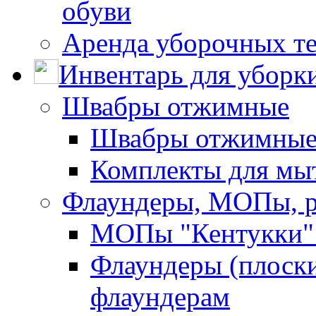
обуви
Аренда уборочных т
Инвентарь для уборк
Швабры отжимные
Швабры отжимны
Комплекты для мы
Флаундеры, МОПы, 
МОПы "Кентукки" 
Флаундеры (плоск
флаундерам