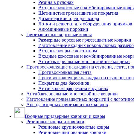
Резина в рулонах
Входные кокосовые и комбинированные ковр
Щетинистые грязезащитные покрытия
Дизайнерские идеи для входа
Лотки и решетки для оборудования приямков
Алюминиевые порожки
Грязезащитные ворсовые ковры
Размерные ворсовые грязезащитные коврики
Изготовление входных ковров любых размеро
Входные ковры с логотипом
Входные кокосовые и комбинированные ковр
Антибактериальные многослойные коврики
Противоскользящие накладки на ступени, лента, по
Противоскользящая лента
Противоскользящие накладки на ступени, по
Покрытия для бассейнов
Антискользящая резина в рулонах
Антибактериальные многослойные коврики
Изготовление грязезащитных покрытий с логотипо
Аренда входных грязезащитных ковров
Входные придверные коврики и ковры
Резиновые ковры и коврики
Резиновые крупноячеистые ковры
Резиновые шипованные коврики