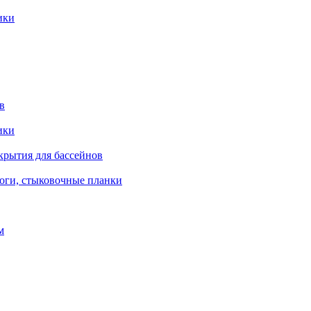
ики
в
ики
крытия для бассейнов
роги, стыковочные планки
м