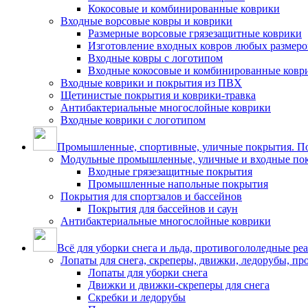
Кокосовые и комбинированные коврики
Входные ворсовые ковры и коврики
Размерные ворсовые грязезащитные коврики
Изготовление входных ковров любых размеро
Входные ковры с логотипом
Входные кокосовые и комбинированные ковр
Входные коврики и покрытия из ПВХ
Щетинистые покрытия и коврики-травка
Антибактериальные многослойные коврики
Входные коврики с логотипом
Промышленные, спортивные, уличные покрытия. По
Модульные промышленные, уличные и входные по
Входные грязезащитные покрытия
Промышленные напольные покрытия
Покрытия для спортзалов и бассейнов
Покрытия для бассейнов и саун
Антибактериальные многослойные коврики
Всё для уборки снега и льда, противогололедные ре
Лопаты для снега, скреперы, движки, ледорубы, п
Лопаты для уборки снега
Движки и движки-скреперы для снега
Скребки и ледорубы