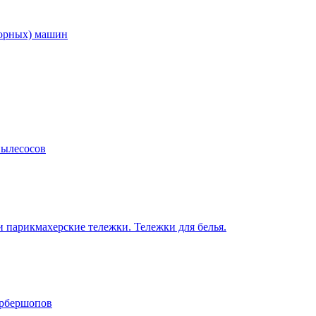
торных) машин
пылесосов
 парикмахерские тележки. Тележки для белья.
арбершопов