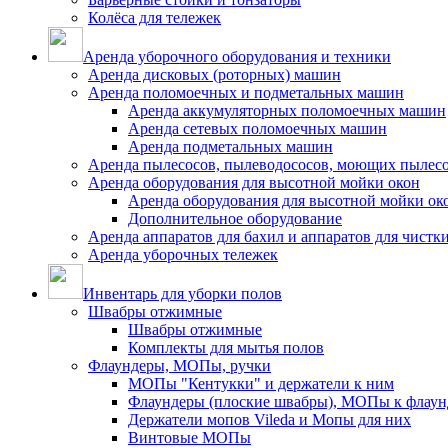
Колёса для тележек
Аренда уборочного оборудования и техники
Аренда дисковых (роторных) машин
Аренда поломоечных и подметальных машин
Аренда аккумуляторных поломоечных машин
Аренда сетевых поломоечных машин
Аренда подметальных машин
Аренда пылесосов, пылеводососов, моющих пылес
Аренда оборудования для высотной мойки окон
Аренда оборудования для высотной мойки ок
Дополнительное оборудование
Аренда аппаратов для бахил и аппаратов для чистк
Аренда уборочных тележек
Инвентарь для уборки полов
Швабры отжимные
Швабры отжимные
Комплекты для мытья полов
Флаундеры, МОПы, ручки
МОПы "Кентукки" и держатели к ним
Флаундеры (плоские швабры), МОПы к флаун
Держатели мопов Vileda и Мопы для них
Винтовые МОПы