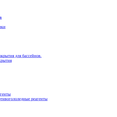
в
ики
крытия для бассейнов.
крытия
агенты
ротивогололедные реагенты