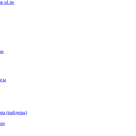
в nLite
он
осы
ра (райдеры)
ин