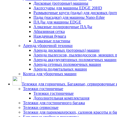
Дисковые (роторные) машины
Аксессуары для машины EDGE 20HD
Размывочные круги (пады) для дисковых (ро
Пады (насадки) для машины Nano-Edge
ПАДы для машины EDGE
Алмазные полировочные ПАДы
Абразивная сетка
Наждачная бумага
Алмазные пластины
Аренда уборочной техники
Аренда дисковых (роторных) машин
Аренда пылесосов, пылеводососов, моющих 
Аренда аккумуляторных поломоечных машин
Аренда сетевых поломоечных машин
Аренда подметальных машин
Колеса для уборочных машин
Тележки для горничных. Багажные, сервировочные и
Тележки гостиничные
Тележки гостиничные
Дополнительная комплектация
Тележки для гостиничного багажа
Тележки сервисные
Тележки для парикмахерских, салонов красоты и б
Барьерные стойки и тонзаторы