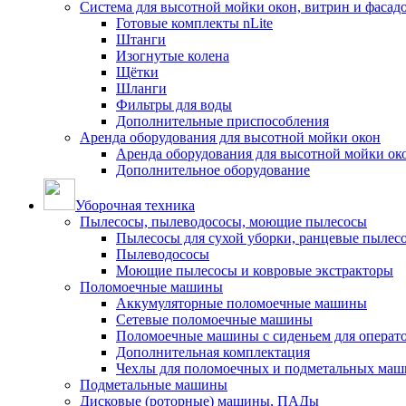
Система для высотной мойки окон, витрин и фасадо
Готовые комплекты nLite
Штанги
Изогнутые колена
Щётки
Шланги
Фильтры для воды
Дополнительные приспособления
Аренда оборудования для высотной мойки окон
Аренда оборудования для высотной мойки ок
Дополнительное оборудование
Уборочная техника
Пылесосы, пылеводососы, моющие пылесосы
Пылесосы для сухой уборки, ранцевые пылес
Пылеводососы
Моющие пылесосы и ковровые экстракторы
Поломоечные машины
Аккумуляторные поломоечные машины
Сетевые поломоечные машины
Поломоечные машины с сиденьем для операто
Дополнительная комплектация
Чехлы для поломоечных и подметальных маш
Подметальные машины
Дисковые (роторные) машины, ПАДы