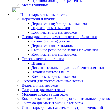
Противогололедные реагенты
Метлы уличные
Инвентарь для мытья стекол
Держатели и шубки
Держатели шубок для мытья окон
Шубки для мытья окон
Комплекты для мытья окон
Сгоны для стекол, сменная резина, S-планки
Сгоны (склизы) для окон
Держатели для S-планок
Сменные резиновые лезвия и S-планки
Комплекты для мытья окон
Телескопические штанги
Штанги
Дополнительные приспособления для штанг
Штанги системы nLite
Комплекты для мытья окон
Скребки для стекол, сменные лезвия
Ведра для мытья окон
Салфетки для мытья окон
Моющие средства для окон
Комплекты окномойщика, дополнительные приспо
Система для мытья окон Unger Ninja
Инвентарь для мытья стекол внутри помещений