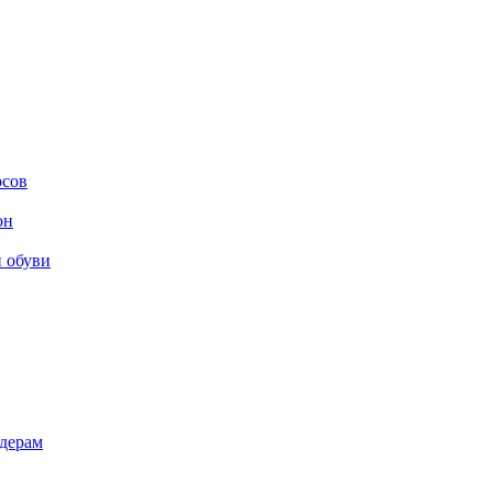
осов
он
и обуви
дерам