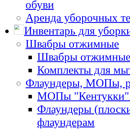
обуви
Аренда уборочных т
Инвентарь для уборк
Швабры отжимные
Швабры отжимны
Комплекты для мы
Флаундеры, МОПы, 
МОПы "Кентукки" 
Флаундеры (плоск
флаундерам