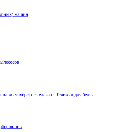
торных) машин
пылесосов
 парикмахерские тележки. Тележки для белья.
арбершопов