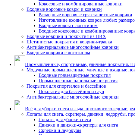
Кокосовые и комбинированные коврики
Входные ворсовые ковры и коврики
Размерные ворсовые грязезащитные коврики
Изготовление входных ковров любых размеро
Входные ковры с логотипом
Входные кокосовые и комбинированные ковр
Входные коврики и покрытия из ПВХ
Щетинистые покрытия и коврики-травка
Антибактериальные многослойные коврики
Входные коврики с логотипом
Промышленные, спортивные, уличные покрытия. По
Модульные промышленные, уличные и входные по
Входные грязезащитные покрытия
Промышленные напольные покрытия
Покрытия для спортзалов и бассейнов
Покрытия для бассейнов и саун
Антибактериальные многослойные коврики
Всё для уборки снега и льда, противогололедные ре
Лопаты для снега, скреперы, движки, ледорубы, п
Лопаты для уборки снега
Движки и движки-скреперы для снега
Скребки и ледорубы