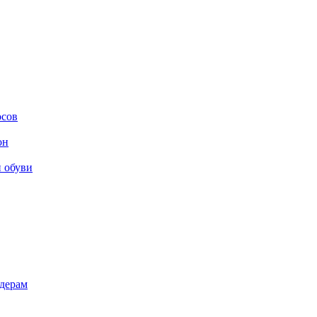
осов
он
и обуви
дерам