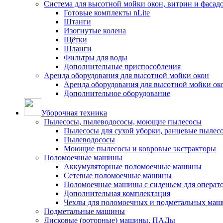
Система для высотной мойки окон, витрин и фасадо
Готовые комплекты nLite
Штанги
Изогнутые колена
Щётки
Шланги
Фильтры для воды
Дополнительные приспособления
Аренда оборудования для высотной мойки окон
Аренда оборудования для высотной мойки ок
Дополнительное оборудование
Уборочная техника
Пылесосы, пылеводососы, моющие пылесосы
Пылесосы для сухой уборки, ранцевые пылес
Пылеводососы
Моющие пылесосы и ковровые экстракторы
Поломоечные машины
Аккумуляторные поломоечные машины
Сетевые поломоечные машины
Поломоечные машины с сиденьем для операто
Дополнительная комплектация
Чехлы для поломоечных и подметальных маш
Подметальные машины
Дисковые (роторные) машины, ПАДы