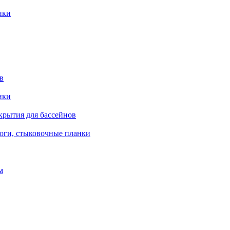
ики
в
ики
крытия для бассейнов
роги, стыковочные планки
м