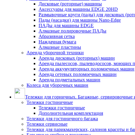
Дисковые (роторные) машины
Аксессуары для машины EDGE 20HD
Размывочные круги (пады) для дисковых (ро
Пады (насадки) для машины Nano-Edge
ПАДы для машины EDGE
Алмазные полировочные ПАДы
Абразивная сетка
Наждачная бумага
Алмазные пластины
Аренда уборочной техники
Аренда дисковых (роторных) машин
Аренда пылесосов, пылеводососов, моющих 
Аренда аккумуляторных поломоечных машин
Аренда сетевых поломоечных машин
Аренда подметальных машин
Колеса для уборочных машин
Тележки для горничных. Багажные, сервировочные и
Тележки гостиничные
Тележки гостиничные
Дополнительная комплектация
Тележки для гостиничного багажа
Тележки сервисные
Тележки для парикмахерских, салонов красоты и б
Барьерные стойки и тонзаторы