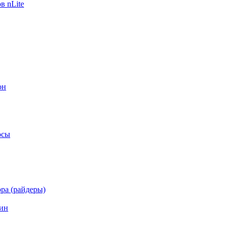
в nLite
он
осы
ра (райдеры)
ин