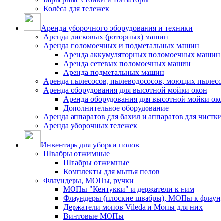
Колёса для тележек
Аренда уборочного оборудования и техники
Аренда дисковых (роторных) машин
Аренда поломоечных и подметальных машин
Аренда аккумуляторных поломоечных машин
Аренда сетевых поломоечных машин
Аренда подметальных машин
Аренда пылесосов, пылеводососов, моющих пылес
Аренда оборудования для высотной мойки окон
Аренда оборудования для высотной мойки ок
Дополнительное оборудование
Аренда аппаратов для бахил и аппаратов для чистк
Аренда уборочных тележек
Инвентарь для уборки полов
Швабры отжимные
Швабры отжимные
Комплекты для мытья полов
Флаундеры, МОПы, ручки
МОПы "Кентукки" и держатели к ним
Флаундеры (плоские швабры), МОПы к флаун
Держатели мопов Vileda и Мопы для них
Винтовые МОПы