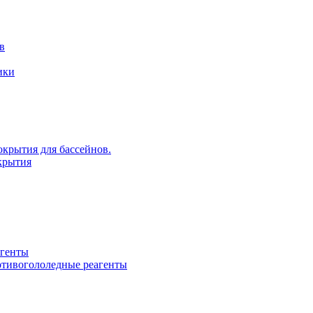
в
ики
крытия для бассейнов.
крытия
агенты
ротивогололедные реагенты