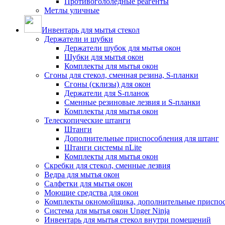
Противогололедные реагенты
Метлы уличные
Инвентарь для мытья стекол
Держатели и шубки
Держатели шубок для мытья окон
Шубки для мытья окон
Комплекты для мытья окон
Сгоны для стекол, сменная резина, S-планки
Сгоны (склизы) для окон
Держатели для S-планок
Сменные резиновые лезвия и S-планки
Комплекты для мытья окон
Телескопические штанги
Штанги
Дополнительные приспособления для штанг
Штанги системы nLite
Комплекты для мытья окон
Скребки для стекол, сменные лезвия
Ведра для мытья окон
Салфетки для мытья окон
Моющие средства для окон
Комплекты окномойщика, дополнительные приспо
Система для мытья окон Unger Ninja
Инвентарь для мытья стекол внутри помещений