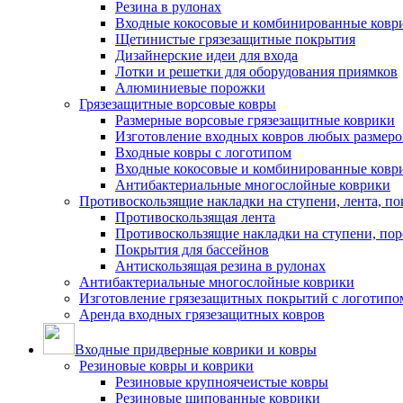
Резина в рулонах
Входные кокосовые и комбинированные ковр
Щетинистые грязезащитные покрытия
Дизайнерские идеи для входа
Лотки и решетки для оборудования приямков
Алюминиевые порожки
Грязезащитные ворсовые ковры
Размерные ворсовые грязезащитные коврики
Изготовление входных ковров любых размеро
Входные ковры с логотипом
Входные кокосовые и комбинированные ковр
Антибактериальные многослойные коврики
Противоскользящие накладки на ступени, лента, по
Противоскользящая лента
Противоскользящие накладки на ступени, по
Покрытия для бассейнов
Антискользящая резина в рулонах
Антибактериальные многослойные коврики
Изготовление грязезащитных покрытий с логотипо
Аренда входных грязезащитных ковров
Входные придверные коврики и ковры
Резиновые ковры и коврики
Резиновые крупноячеистые ковры
Резиновые шипованные коврики