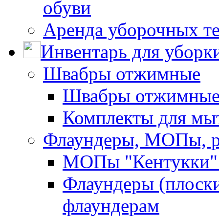
обуви
Аренда уборочных т
Инвентарь для уборк
Швабры отжимные
Швабры отжимны
Комплекты для мы
Флаундеры, МОПы, 
МОПы "Кентукки" 
Флаундеры (плоск
флаундерам