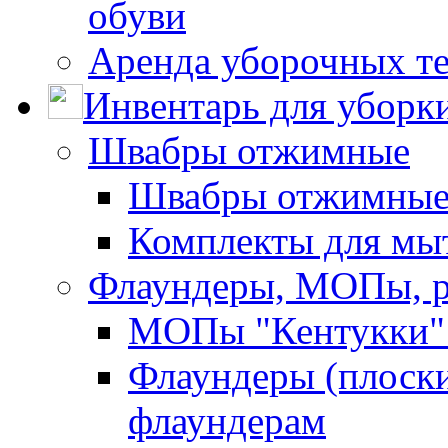
обуви
Аренда уборочных т
Инвентарь для уборк
Швабры отжимные
Швабры отжимны
Комплекты для мы
Флаундеры, МОПы, 
МОПы "Кентукки" 
Флаундеры (плоск
флаундерам