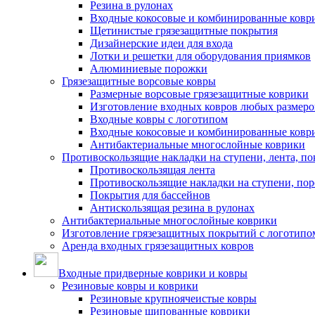
Резина в рулонах
Входные кокосовые и комбинированные ковр
Щетинистые грязезащитные покрытия
Дизайнерские идеи для входа
Лотки и решетки для оборудования приямков
Алюминиевые порожки
Грязезащитные ворсовые ковры
Размерные ворсовые грязезащитные коврики
Изготовление входных ковров любых размеро
Входные ковры с логотипом
Входные кокосовые и комбинированные ковр
Антибактериальные многослойные коврики
Противоскользящие накладки на ступени, лента, по
Противоскользящая лента
Противоскользящие накладки на ступени, по
Покрытия для бассейнов
Антискользящая резина в рулонах
Антибактериальные многослойные коврики
Изготовление грязезащитных покрытий с логотипо
Аренда входных грязезащитных ковров
Входные придверные коврики и ковры
Резиновые ковры и коврики
Резиновые крупноячеистые ковры
Резиновые шипованные коврики