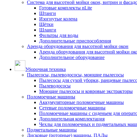
Система для высотной мойки окон, витрин и фасадо
Готовые комплекты nLite
Штанги
Изогнутые колена
Щётки
Шланги
Фильтры для воды
Дополнительные приспособления
Аренда оборудования для высотной мойки окон
Аренда оборудования для высотной мойки ок
Дополнительное оборудование
Уборочная техника
Пылесосы, пылеводососы, моющие пылесосы
Пылесосы для сухой уборки, ранцевые пылес
Пылеводососы
Моющие пылесосы и ковровые экстракторы
Поломоечные машины
Аккумуляторные поломоечные машины
Сетевые поломоечные машины
Поломоечные машины с сиденьем для операто
Дополнительная комплектация
Чехлы для поломоечных и подметальных маш
Подметальные машины
Дисковые (роторные) машины, ПАДы