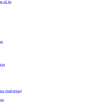
в nLite
он
осы
ра (райдеры)
ин