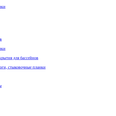
ики
в
ики
крытия для бассейнов
роги, стыковочные планки
м