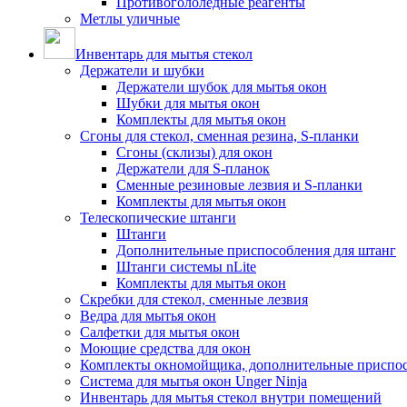
Противогололедные реагенты
Метлы уличные
Инвентарь для мытья стекол
Держатели и шубки
Держатели шубок для мытья окон
Шубки для мытья окон
Комплекты для мытья окон
Сгоны для стекол, сменная резина, S-планки
Сгоны (склизы) для окон
Держатели для S-планок
Сменные резиновые лезвия и S-планки
Комплекты для мытья окон
Телескопические штанги
Штанги
Дополнительные приспособления для штанг
Штанги системы nLite
Комплекты для мытья окон
Скребки для стекол, сменные лезвия
Ведра для мытья окон
Салфетки для мытья окон
Моющие средства для окон
Комплекты окномойщика, дополнительные приспо
Система для мытья окон Unger Ninja
Инвентарь для мытья стекол внутри помещений