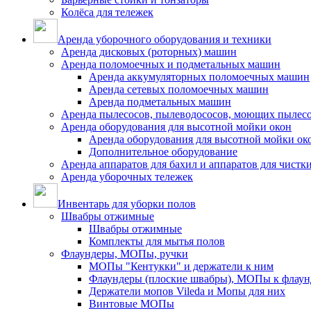
Колёса для тележек
Аренда уборочного оборудования и техники
Аренда дисковых (роторных) машин
Аренда поломоечных и подметальных машин
Аренда аккумуляторных поломоечных машин
Аренда сетевых поломоечных машин
Аренда подметальных машин
Аренда пылесосов, пылеводососов, моющих пылес
Аренда оборудования для высотной мойки окон
Аренда оборудования для высотной мойки ок
Дополнительное оборудование
Аренда аппаратов для бахил и аппаратов для чистк
Аренда уборочных тележек
Инвентарь для уборки полов
Швабры отжимные
Швабры отжимные
Комплекты для мытья полов
Флаундеры, МОПы, ручки
МОПы "Кентукки" и держатели к ним
Флаундеры (плоские швабры), МОПы к флаун
Держатели мопов Vileda и Мопы для них
Винтовые МОПы