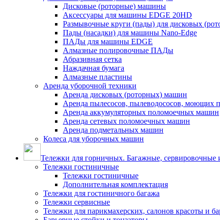
Дисковые (роторные) машины
Аксессуары для машины EDGE 20HD
Размывочные круги (пады) для дисковых (ро
Пады (насадки) для машины Nano-Edge
ПАДы для машины EDGE
Алмазные полировочные ПАДы
Абразивная сетка
Наждачная бумага
Алмазные пластины
Аренда уборочной техники
Аренда дисковых (роторных) машин
Аренда пылесосов, пылеводососов, моющих 
Аренда аккумуляторных поломоечных машин
Аренда сетевых поломоечных машин
Аренда подметальных машин
Колеса для уборочных машин
Тележки для горничных. Багажные, сервировочные и
Тележки гостиничные
Тележки гостиничные
Дополнительная комплектация
Тележки для гостиничного багажа
Тележки сервисные
Тележки для парикмахерских, салонов красоты и б
Барьерные стойки и тонзаторы