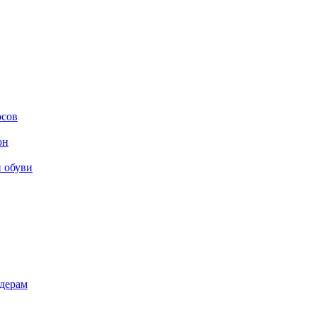
осов
он
и обуви
дерам