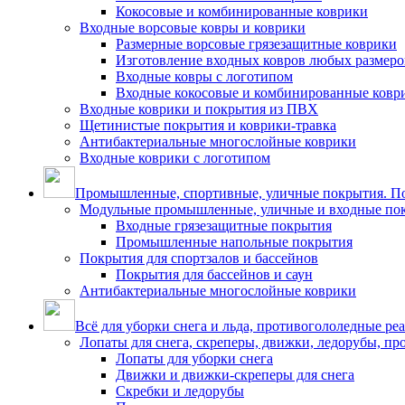
Кокосовые и комбинированные коврики
Входные ворсовые ковры и коврики
Размерные ворсовые грязезащитные коврики
Изготовление входных ковров любых размеро
Входные ковры с логотипом
Входные кокосовые и комбинированные ковр
Входные коврики и покрытия из ПВХ
Щетинистые покрытия и коврики-травка
Антибактериальные многослойные коврики
Входные коврики с логотипом
Промышленные, спортивные, уличные покрытия. По
Модульные промышленные, уличные и входные по
Входные грязезащитные покрытия
Промышленные напольные покрытия
Покрытия для спортзалов и бассейнов
Покрытия для бассейнов и саун
Антибактериальные многослойные коврики
Всё для уборки снега и льда, противогололедные ре
Лопаты для снега, скреперы, движки, ледорубы, п
Лопаты для уборки снега
Движки и движки-скреперы для снега
Скребки и ледорубы