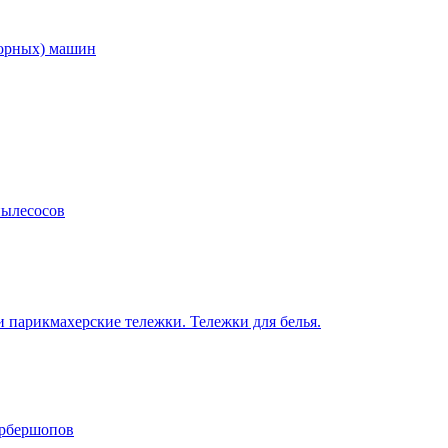
торных) машин
пылесосов
 парикмахерские тележки. Тележки для белья.
арбершопов