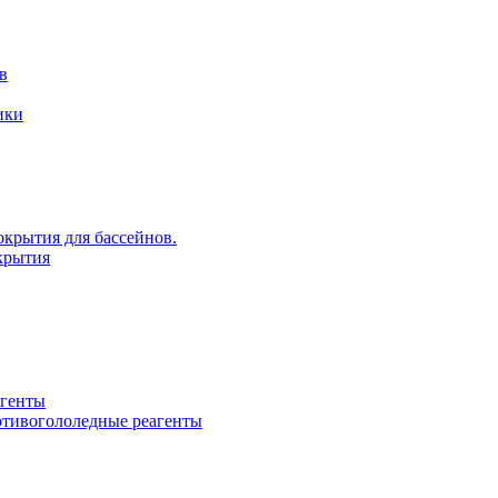
в
ики
крытия для бассейнов.
крытия
агенты
ротивогололедные реагенты