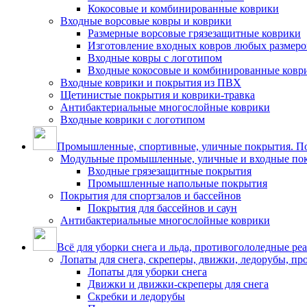
Кокосовые и комбинированные коврики
Входные ворсовые ковры и коврики
Размерные ворсовые грязезащитные коврики
Изготовление входных ковров любых размеро
Входные ковры с логотипом
Входные кокосовые и комбинированные ковр
Входные коврики и покрытия из ПВХ
Щетинистые покрытия и коврики-травка
Антибактериальные многослойные коврики
Входные коврики с логотипом
Промышленные, спортивные, уличные покрытия. По
Модульные промышленные, уличные и входные по
Входные грязезащитные покрытия
Промышленные напольные покрытия
Покрытия для спортзалов и бассейнов
Покрытия для бассейнов и саун
Антибактериальные многослойные коврики
Всё для уборки снега и льда, противогололедные ре
Лопаты для снега, скреперы, движки, ледорубы, п
Лопаты для уборки снега
Движки и движки-скреперы для снега
Скребки и ледорубы