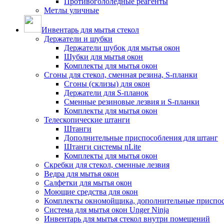
Противогололедные реагенты
Метлы уличные
Инвентарь для мытья стекол
Держатели и шубки
Держатели шубок для мытья окон
Шубки для мытья окон
Комплекты для мытья окон
Сгоны для стекол, сменная резина, S-планки
Сгоны (склизы) для окон
Держатели для S-планок
Сменные резиновые лезвия и S-планки
Комплекты для мытья окон
Телескопические штанги
Штанги
Дополнительные приспособления для штанг
Штанги системы nLite
Комплекты для мытья окон
Скребки для стекол, сменные лезвия
Ведра для мытья окон
Салфетки для мытья окон
Моющие средства для окон
Комплекты окномойщика, дополнительные приспо
Система для мытья окон Unger Ninja
Инвентарь для мытья стекол внутри помещений