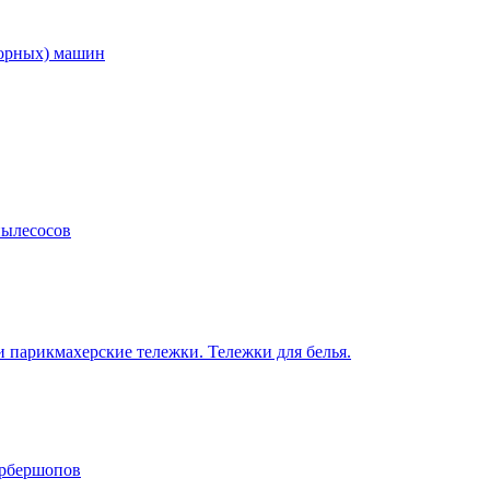
торных) машин
пылесосов
 парикмахерские тележки. Тележки для белья.
арбершопов