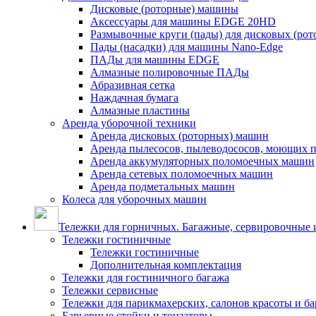
Дисковые (роторные) машины
Аксессуары для машины EDGE 20HD
Размывочные круги (пады) для дисковых (ро
Пады (насадки) для машины Nano-Edge
ПАДы для машины EDGE
Алмазные полировочные ПАДы
Абразивная сетка
Наждачная бумага
Алмазные пластины
Аренда уборочной техники
Аренда дисковых (роторных) машин
Аренда пылесосов, пылеводососов, моющих 
Аренда аккумуляторных поломоечных машин
Аренда сетевых поломоечных машин
Аренда подметальных машин
Колеса для уборочных машин
Тележки для горничных. Багажные, сервировочные и
Тележки гостиничные
Тележки гостиничные
Дополнительная комплектация
Тележки для гостиничного багажа
Тележки сервисные
Тележки для парикмахерских, салонов красоты и б
Барьерные стойки и тонзаторы