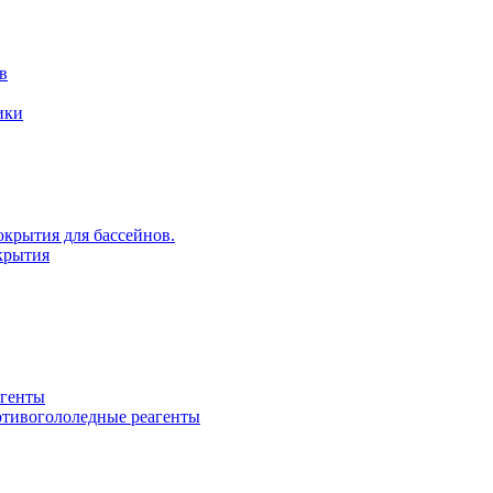
в
ики
крытия для бассейнов.
крытия
агенты
ротивогололедные реагенты