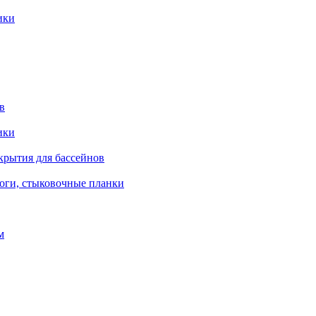
ики
в
ики
крытия для бассейнов
роги, стыковочные планки
м