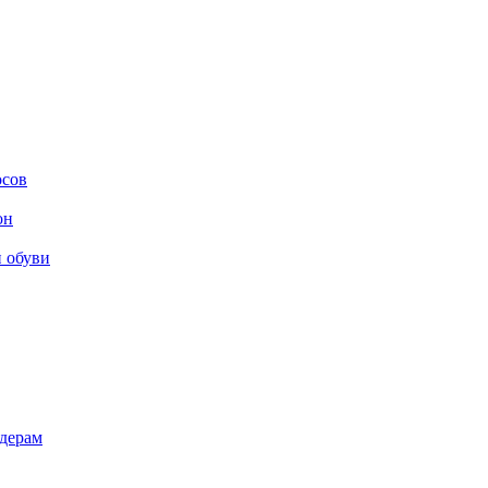
осов
он
и обуви
дерам