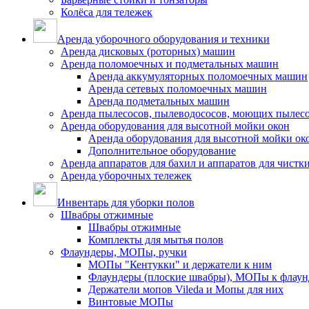
Колёса для тележек
Аренда уборочного оборудования и техники
Аренда дисковых (роторных) машин
Аренда поломоечных и подметальных машин
Аренда аккумуляторных поломоечных машин
Аренда сетевых поломоечных машин
Аренда подметальных машин
Аренда пылесосов, пылеводососов, моющих пылес
Аренда оборудования для высотной мойки окон
Аренда оборудования для высотной мойки ок
Дополнительное оборудование
Аренда аппаратов для бахил и аппаратов для чистк
Аренда уборочных тележек
Инвентарь для уборки полов
Швабры отжимные
Швабры отжимные
Комплекты для мытья полов
Флаундеры, МОПы, ручки
МОПы "Кентукки" и держатели к ним
Флаундеры (плоские швабры), МОПы к флаун
Держатели мопов Vileda и Мопы для них
Винтовые МОПы