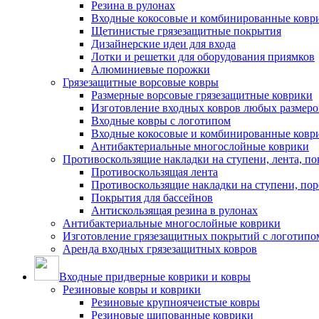
Резина в рулонах
Входные кокосовые и комбинированные ковр
Щетинистые грязезащитные покрытия
Дизайнерские идеи для входа
Лотки и решетки для оборудования приямков
Алюминиевые порожки
Грязезащитные ворсовые ковры
Размерные ворсовые грязезащитные коврики
Изготовление входных ковров любых размеро
Входные ковры с логотипом
Входные кокосовые и комбинированные ковр
Антибактериальные многослойные коврики
Противоскользящие накладки на ступени, лента, по
Противоскользящая лента
Противоскользящие накладки на ступени, по
Покрытия для бассейнов
Антискользящая резина в рулонах
Антибактериальные многослойные коврики
Изготовление грязезащитных покрытий с логотипо
Аренда входных грязезащитных ковров
Входные придверные коврики и ковры
Резиновые ковры и коврики
Резиновые крупноячеистые ковры
Резиновые шипованные коврики