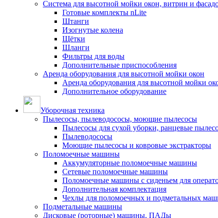
Система для высотной мойки окон, витрин и фасадо
Готовые комплекты nLite
Штанги
Изогнутые колена
Щётки
Шланги
Фильтры для воды
Дополнительные приспособления
Аренда оборудования для высотной мойки окон
Аренда оборудования для высотной мойки ок
Дополнительное оборудование
Уборочная техника
Пылесосы, пылеводососы, моющие пылесосы
Пылесосы для сухой уборки, ранцевые пылес
Пылеводососы
Моющие пылесосы и ковровые экстракторы
Поломоечные машины
Аккумуляторные поломоечные машины
Сетевые поломоечные машины
Поломоечные машины с сиденьем для операто
Дополнительная комплектация
Чехлы для поломоечных и подметальных маш
Подметальные машины
Дисковые (роторные) машины, ПАДы