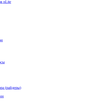
в nLite
он
осы
ра (райдеры)
ин