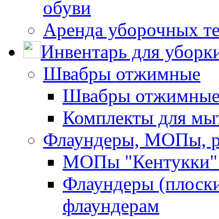
обуви
Аренда уборочных т
Инвентарь для уборк
Швабры отжимные
Швабры отжимны
Комплекты для мы
Флаундеры, МОПы, 
МОПы "Кентукки" 
Флаундеры (плоск
флаундерам