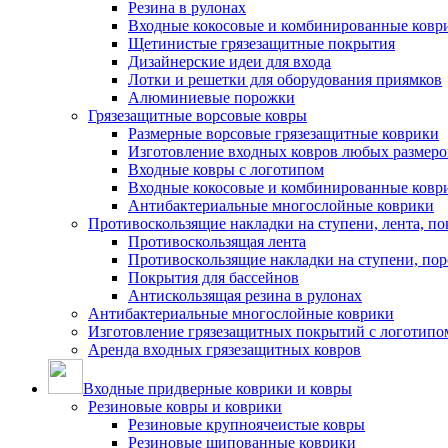
Резина в рулонах
Входные кокосовые и комбинированные ковр
Щетинистые грязезащитные покрытия
Дизайнерские идеи для входа
Лотки и решетки для оборудования приямков
Алюминиевые порожки
Грязезащитные ворсовые ковры
Размерные ворсовые грязезащитные коврики
Изготовление входных ковров любых размеро
Входные ковры с логотипом
Входные кокосовые и комбинированные ковр
Антибактериальные многослойные коврики
Противоскользящие накладки на ступени, лента, по
Противоскользящая лента
Противоскользящие накладки на ступени, по
Покрытия для бассейнов
Антискользящая резина в рулонах
Антибактериальные многослойные коврики
Изготовление грязезащитных покрытий с логотипо
Аренда входных грязезащитных ковров
Входные придверные коврики и ковры
Резиновые ковры и коврики
Резиновые крупноячеистые ковры
Резиновые шипованные коврики