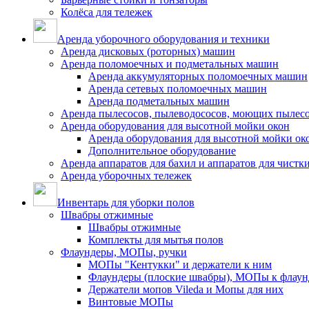
Колёса для тележек
Аренда уборочного оборудования и техники
Аренда дисковых (роторных) машин
Аренда поломоечных и подметальных машин
Аренда аккумуляторных поломоечных машин
Аренда сетевых поломоечных машин
Аренда подметальных машин
Аренда пылесосов, пылеводососов, моющих пылес
Аренда оборудования для высотной мойки окон
Аренда оборудования для высотной мойки ок
Дополнительное оборудование
Аренда аппаратов для бахил и аппаратов для чистк
Аренда уборочных тележек
Инвентарь для уборки полов
Швабры отжимные
Швабры отжимные
Комплекты для мытья полов
Флаундеры, МОПы, ручки
МОПы "Кентукки" и держатели к ним
Флаундеры (плоские швабры), МОПы к флаун
Держатели мопов Vileda и Мопы для них
Винтовые МОПы