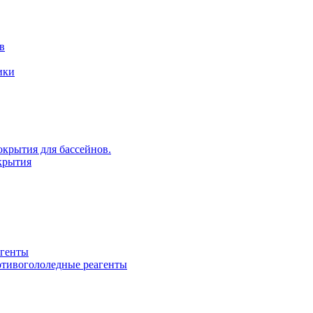
в
ики
крытия для бассейнов.
крытия
агенты
ротивогололедные реагенты