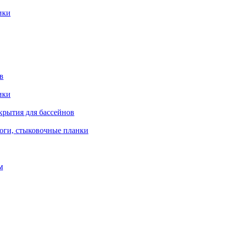
ики
в
ики
крытия для бассейнов
роги, стыковочные планки
м