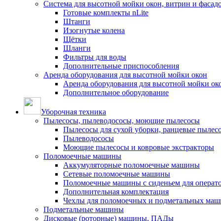
Система для высотной мойки окон, витрин и фасадо
Готовые комплекты nLite
Штанги
Изогнутые колена
Щётки
Шланги
Фильтры для воды
Дополнительные приспособления
Аренда оборудования для высотной мойки окон
Аренда оборудования для высотной мойки ок
Дополнительное оборудование
Уборочная техника
Пылесосы, пылеводососы, моющие пылесосы
Пылесосы для сухой уборки, ранцевые пылес
Пылеводососы
Моющие пылесосы и ковровые экстракторы
Поломоечные машины
Аккумуляторные поломоечные машины
Сетевые поломоечные машины
Поломоечные машины с сиденьем для операто
Дополнительная комплектация
Чехлы для поломоечных и подметальных маш
Подметальные машины
Дисковые (роторные) машины, ПАДы