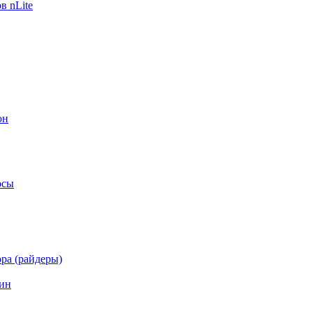
в nLite
он
осы
ра (райдеры)
ин