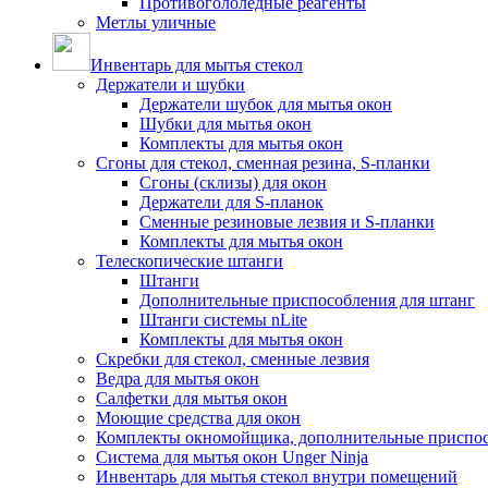
Противогололедные реагенты
Метлы уличные
Инвентарь для мытья стекол
Держатели и шубки
Держатели шубок для мытья окон
Шубки для мытья окон
Комплекты для мытья окон
Сгоны для стекол, сменная резина, S-планки
Сгоны (склизы) для окон
Держатели для S-планок
Сменные резиновые лезвия и S-планки
Комплекты для мытья окон
Телескопические штанги
Штанги
Дополнительные приспособления для штанг
Штанги системы nLite
Комплекты для мытья окон
Скребки для стекол, сменные лезвия
Ведра для мытья окон
Салфетки для мытья окон
Моющие средства для окон
Комплекты окномойщика, дополнительные приспо
Система для мытья окон Unger Ninja
Инвентарь для мытья стекол внутри помещений