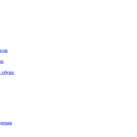
осов
он
и обуви
дерам