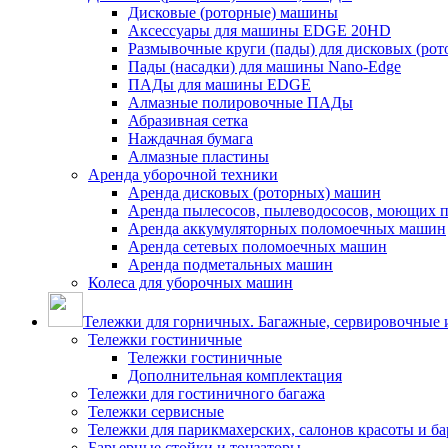
Дисковые (роторные) машины
Аксессуары для машины EDGE 20HD
Размывочные круги (пады) для дисковых (ро
Пады (насадки) для машины Nano-Edge
ПАДы для машины EDGE
Алмазные полировочные ПАДы
Абразивная сетка
Наждачная бумага
Алмазные пластины
Аренда уборочной техники
Аренда дисковых (роторных) машин
Аренда пылесосов, пылеводососов, моющих 
Аренда аккумуляторных поломоечных машин
Аренда сетевых поломоечных машин
Аренда подметальных машин
Колеса для уборочных машин
Тележки для горничных. Багажные, сервировочные и
Тележки гостиничные
Тележки гостиничные
Дополнительная комплектация
Тележки для гостиничного багажа
Тележки сервисные
Тележки для парикмахерских, салонов красоты и б
Барьерные стойки и тонзаторы