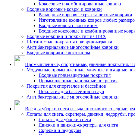
Кокосовые и комбинированные коврики
Входные ворсовые ковры и коврики
Размерные ворсовые грязезащитные коврики
Изготовление входных ковров любых размеро
Входные ковры с логотипом
Входные кокосовые и комбинированные ковр
Входные коврики и покрытия из ПВХ
Щетинистые покрытия и коврики-травка
Антибактериальные многослойные коврики
Входные коврики с логотипом
Промышленные, спортивные, уличные покрытия. По
Модульные промышленные, уличные и входные по
Входные грязезащитные покрытия
Промышленные напольные покрытия
Покрытия для спортзалов и бассейнов
Покрытия для бассейнов и саун
Антибактериальные многослойные коврики
Всё для уборки снега и льда, противогололедные ре
Лопаты для снега, скреперы, движки, ледорубы, п
Лопаты для уборки снега
Движки и движки-скреперы для снега
Скребки и ледорубы