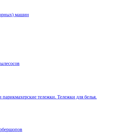
торных) машин
пылесосов
 парикмахерские тележки. Тележки для белья.
арбершопов