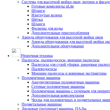
Система для высотной мойки окон, витрин и фасадо
Готовые комплекты nLite
Штанги
Изогнутые колена
Щётки
Шланги
Фильтры для воды
Дополнительные приспособления
Аренда оборудования для высотной мойки окон
Аренда оборудования для высотной мойки ок
Дополнительное оборудование
Уборочная техника
Пылесосы, пылеводососы, моющие пылесосы
Пылесосы для сухой уборки, ранцевые пылес
Пылеводососы
Моющие пылесосы и ковровые экстракторы
Поломоечные машины
Аккумуляторные поломоечные машины
Сетевые поломоечные машины
Поломоечные машины с сиденьем для операто
Дополнительная комплектация
Чехлы для поломоечных и подметальных маш
Подметальные машины
Дисковые (роторные) машины, ПАДы