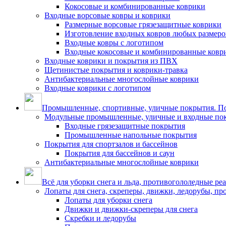
Кокосовые и комбинированные коврики
Входные ворсовые ковры и коврики
Размерные ворсовые грязезащитные коврики
Изготовление входных ковров любых размеро
Входные ковры с логотипом
Входные кокосовые и комбинированные ковр
Входные коврики и покрытия из ПВХ
Щетинистые покрытия и коврики-травка
Антибактериальные многослойные коврики
Входные коврики с логотипом
Промышленные, спортивные, уличные покрытия. По
Модульные промышленные, уличные и входные по
Входные грязезащитные покрытия
Промышленные напольные покрытия
Покрытия для спортзалов и бассейнов
Покрытия для бассейнов и саун
Антибактериальные многослойные коврики
Всё для уборки снега и льда, противогололедные ре
Лопаты для снега, скреперы, движки, ледорубы, п
Лопаты для уборки снега
Движки и движки-скреперы для снега
Скребки и ледорубы