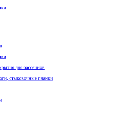
ики
в
ики
крытия для бассейнов
роги, стыковочные планки
м