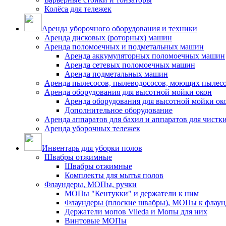
Колёса для тележек
Аренда уборочного оборудования и техники
Аренда дисковых (роторных) машин
Аренда поломоечных и подметальных машин
Аренда аккумуляторных поломоечных машин
Аренда сетевых поломоечных машин
Аренда подметальных машин
Аренда пылесосов, пылеводососов, моющих пылес
Аренда оборудования для высотной мойки окон
Аренда оборудования для высотной мойки ок
Дополнительное оборудование
Аренда аппаратов для бахил и аппаратов для чистк
Аренда уборочных тележек
Инвентарь для уборки полов
Швабры отжимные
Швабры отжимные
Комплекты для мытья полов
Флаундеры, МОПы, ручки
МОПы "Кентукки" и держатели к ним
Флаундеры (плоские швабры), МОПы к флаун
Держатели мопов Vileda и Мопы для них
Винтовые МОПы