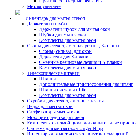
Противогололедные реагенты
Метлы уличные
Инвентарь для мытья стекол
Держатели и шубки
Держатели шубок для мытья окон
Шубки для мытья окон
Комплекты для мытья окон
Сгоны для стекол, сменная резина, S-планки
Сгоны (склизы) для окон
Держатели для S-планок
Сменные резиновые лезвия и S-планки
Комплекты для мытья окон
Телескопические штанги
Штанги
Дополнительные приспособления для штанг
Штанги системы nLite
Комплекты для мытья окон
Скребки для стекол, сменные лезвия
Ведра для мытья окон
Салфетки для мытья окон
Моющие средства для окон
Комплекты окномойщика, дополнительные приспо
Система для мытья окон Unger Ninja
Инвентарь для мытья стекол внутри помещений