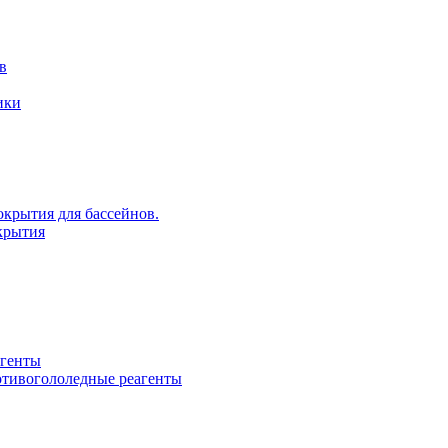
в
ики
крытия для бассейнов.
крытия
агенты
ротивогололедные реагенты