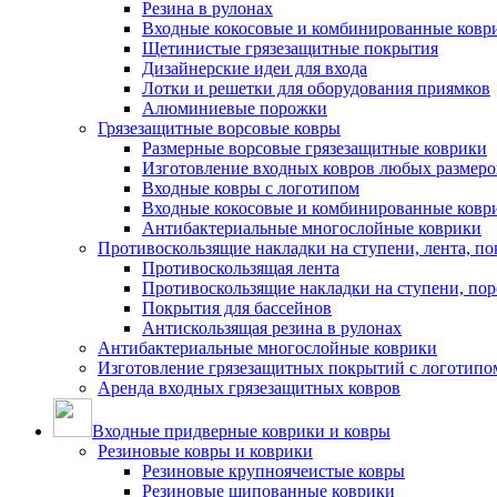
Резина в рулонах
Входные кокосовые и комбинированные ковр
Щетинистые грязезащитные покрытия
Дизайнерские идеи для входа
Лотки и решетки для оборудования приямков
Алюминиевые порожки
Грязезащитные ворсовые ковры
Размерные ворсовые грязезащитные коврики
Изготовление входных ковров любых размеро
Входные ковры с логотипом
Входные кокосовые и комбинированные ковр
Антибактериальные многослойные коврики
Противоскользящие накладки на ступени, лента, по
Противоскользящая лента
Противоскользящие накладки на ступени, по
Покрытия для бассейнов
Антискользящая резина в рулонах
Антибактериальные многослойные коврики
Изготовление грязезащитных покрытий с логотипо
Аренда входных грязезащитных ковров
Входные придверные коврики и ковры
Резиновые ковры и коврики
Резиновые крупноячеистые ковры
Резиновые шипованные коврики