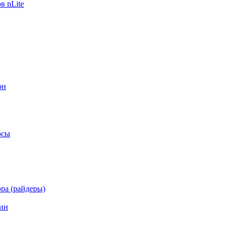
в nLite
он
осы
ра (райдеры)
ин