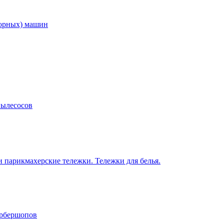
торных) машин
пылесосов
 парикмахерские тележки. Тележки для белья.
арбершопов