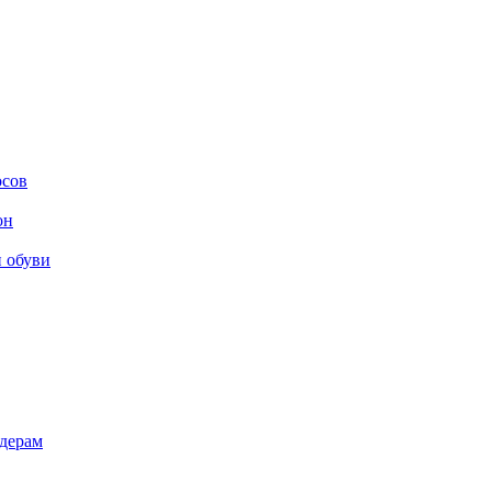
осов
он
и обуви
дерам