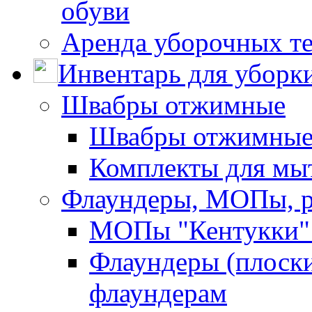
обуви
Аренда уборочных т
Инвентарь для уборк
Швабры отжимные
Швабры отжимны
Комплекты для мы
Флаундеры, МОПы, 
МОПы "Кентукки" 
Флаундеры (плоск
флаундерам