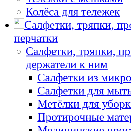
Колёса для тележек
Салфетки, тряпки, п
перчатки
Салфетки, тряпки, п
держатели к ним
Салфетки из микр
Салфетки для мыть
Метёлки для убор
Протирочные мате
Медицинские прос