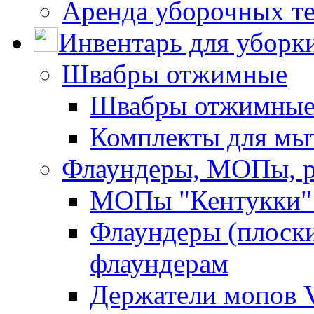
Аренда уборочных т
Инвентарь для уборк
Швабры отжимные
Швабры отжимны
Комплекты для мы
Флаундеры, МОПы, 
МОПы "Кентукки" 
Флаундеры (плоск
флаундерам
Держатели мопов V