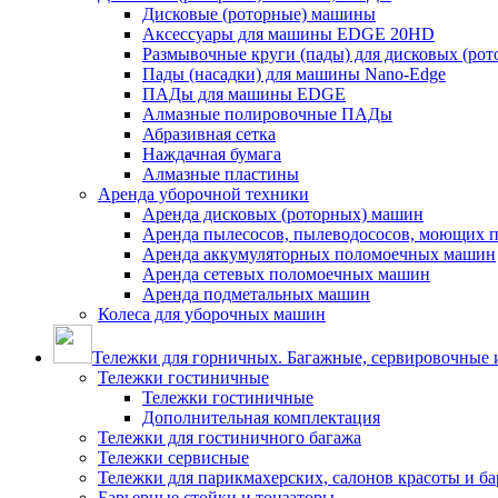
Дисковые (роторные) машины
Аксессуары для машины EDGE 20HD
Размывочные круги (пады) для дисковых (ро
Пады (насадки) для машины Nano-Edge
ПАДы для машины EDGE
Алмазные полировочные ПАДы
Абразивная сетка
Наждачная бумага
Алмазные пластины
Аренда уборочной техники
Аренда дисковых (роторных) машин
Аренда пылесосов, пылеводососов, моющих 
Аренда аккумуляторных поломоечных машин
Аренда сетевых поломоечных машин
Аренда подметальных машин
Колеса для уборочных машин
Тележки для горничных. Багажные, сервировочные и
Тележки гостиничные
Тележки гостиничные
Дополнительная комплектация
Тележки для гостиничного багажа
Тележки сервисные
Тележки для парикмахерских, салонов красоты и б
Барьерные стойки и тонзаторы