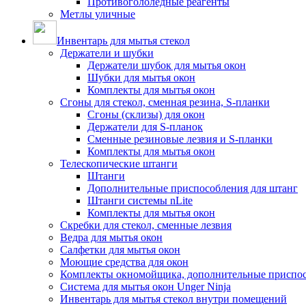
Противогололедные реагенты
Метлы уличные
Инвентарь для мытья стекол
Держатели и шубки
Держатели шубок для мытья окон
Шубки для мытья окон
Комплекты для мытья окон
Сгоны для стекол, сменная резина, S-планки
Сгоны (склизы) для окон
Держатели для S-планок
Сменные резиновые лезвия и S-планки
Комплекты для мытья окон
Телескопические штанги
Штанги
Дополнительные приспособления для штанг
Штанги системы nLite
Комплекты для мытья окон
Скребки для стекол, сменные лезвия
Ведра для мытья окон
Салфетки для мытья окон
Моющие средства для окон
Комплекты окномойщика, дополнительные приспо
Система для мытья окон Unger Ninja
Инвентарь для мытья стекол внутри помещений