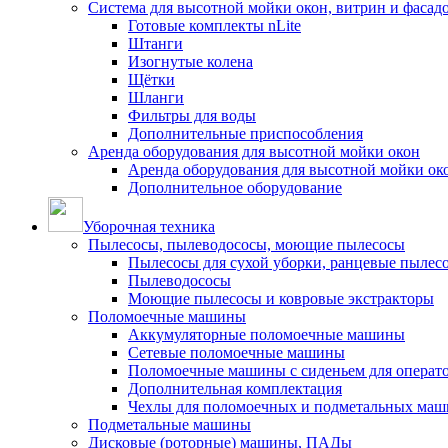
Система для высотной мойки окон, витрин и фасадо
Готовые комплекты nLite
Штанги
Изогнутые колена
Щётки
Шланги
Фильтры для воды
Дополнительные приспособления
Аренда оборудования для высотной мойки окон
Аренда оборудования для высотной мойки ок
Дополнительное оборудование
Уборочная техника
Пылесосы, пылеводососы, моющие пылесосы
Пылесосы для сухой уборки, ранцевые пылес
Пылеводососы
Моющие пылесосы и ковровые экстракторы
Поломоечные машины
Аккумуляторные поломоечные машины
Сетевые поломоечные машины
Поломоечные машины с сиденьем для операто
Дополнительная комплектация
Чехлы для поломоечных и подметальных маш
Подметальные машины
Дисковые (роторные) машины, ПАДы