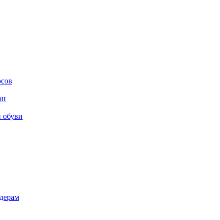
осов
он
и обуви
дерам