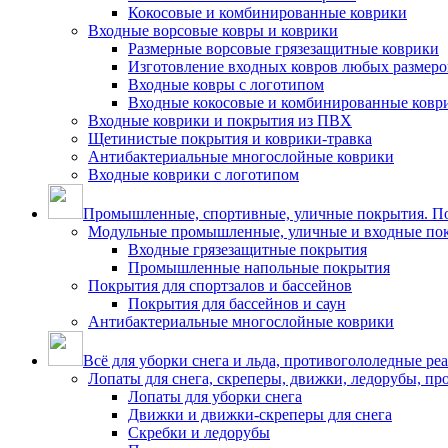
Кокосовые и комбинированные коврики
Входные ворсовые ковры и коврики
Размерные ворсовые грязезащитные коврики
Изготовление входных ковров любых размеро
Входные ковры с логотипом
Входные кокосовые и комбинированные ковр
Входные коврики и покрытия из ПВХ
Щетинистые покрытия и коврики-травка
Антибактериальные многослойные коврики
Входные коврики с логотипом
Промышленные, спортивные, уличные покрытия. По
Модульные промышленные, уличные и входные по
Входные грязезащитные покрытия
Промышленные напольные покрытия
Покрытия для спортзалов и бассейнов
Покрытия для бассейнов и саун
Антибактериальные многослойные коврики
Всё для уборки снега и льда, противогололедные ре
Лопаты для снега, скреперы, движки, ледорубы, п
Лопаты для уборки снега
Движки и движки-скреперы для снега
Скребки и ледорубы