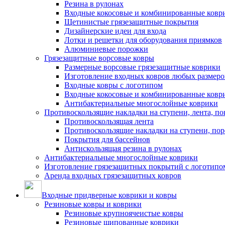
Резина в рулонах
Входные кокосовые и комбинированные ковр
Щетинистые грязезащитные покрытия
Дизайнерские идеи для входа
Лотки и решетки для оборудования приямков
Алюминиевые порожки
Грязезащитные ворсовые ковры
Размерные ворсовые грязезащитные коврики
Изготовление входных ковров любых размеро
Входные ковры с логотипом
Входные кокосовые и комбинированные ковр
Антибактериальные многослойные коврики
Противоскользящие накладки на ступени, лента, по
Противоскользящая лента
Противоскользящие накладки на ступени, по
Покрытия для бассейнов
Антискользящая резина в рулонах
Антибактериальные многослойные коврики
Изготовление грязезащитных покрытий с логотипо
Аренда входных грязезащитных ковров
Входные придверные коврики и ковры
Резиновые ковры и коврики
Резиновые крупноячеистые ковры
Резиновые шипованные коврики