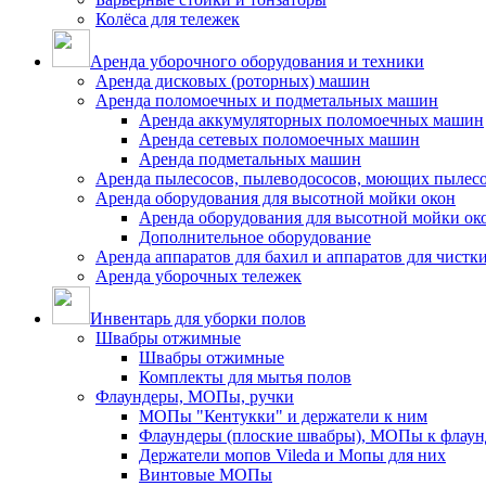
Колёса для тележек
Аренда уборочного оборудования и техники
Аренда дисковых (роторных) машин
Аренда поломоечных и подметальных машин
Аренда аккумуляторных поломоечных машин
Аренда сетевых поломоечных машин
Аренда подметальных машин
Аренда пылесосов, пылеводососов, моющих пылес
Аренда оборудования для высотной мойки окон
Аренда оборудования для высотной мойки ок
Дополнительное оборудование
Аренда аппаратов для бахил и аппаратов для чистк
Аренда уборочных тележек
Инвентарь для уборки полов
Швабры отжимные
Швабры отжимные
Комплекты для мытья полов
Флаундеры, МОПы, ручки
МОПы "Кентукки" и держатели к ним
Флаундеры (плоские швабры), МОПы к флаун
Держатели мопов Vileda и Мопы для них
Винтовые МОПы