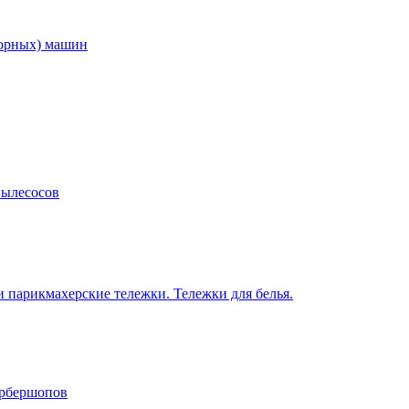
торных) машин
пылесосов
 парикмахерские тележки. Тележки для белья.
арбершопов