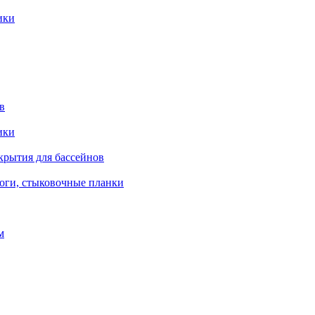
ики
в
ики
крытия для бассейнов
роги, стыковочные планки
м