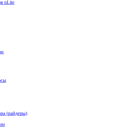
в nLite
он
осы
ра (райдеры)
ин