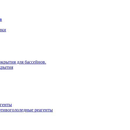
в
ики
крытия для бассейнов.
крытия
агенты
ротивогололедные реагенты