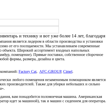
ентарь и технику и вот уже более 14 лет, благодаря
пания является лидером в области производства и установки
исимо от его посещаемости. Мы устанавливаем современные
го объекта. Широкий ассортимент входных напольных
тамбур, помещение). Прямые поставки, собственное сборочное
юбой формы, размера, дизайна и цвета.
 компаний:
Factory Cat
,
AFC-GROUP
,
Cimel
.
рактически любого помещения незаменимым помощником является
ских производителей. Также для уборки небольших и сильно
a».
здания, вам понадобится поломоечная машина. Американская
тор идет за машиной), так и машин с сидением для оператора.