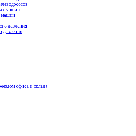
пылеводососов
х машин
о давления
реездом офиса и склада