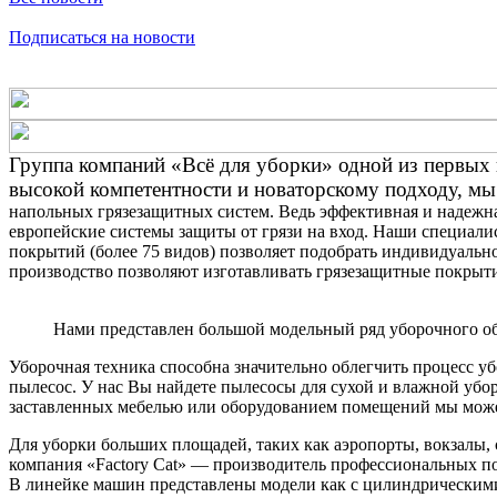
Подписаться на новости
Группа компаний «Всё для уборки» одной из первых н
высокой компетентности и новаторскому подходу, мы
напольных грязезащитных систем. Ведь эффективная и надежна
европейские системы защиты от грязи на вход. Наши специал
покрытий (более 75 видов) позволяет подобрать индивидуально
производство позволяют изготавливать грязезащитные покрытия
Нами представлен большой модельный ряд уборочного о
Уборочная техника способна значительно облегчить процесс у
пылесос. У нас Вы найдете пылесосы для сухой и влажной убо
заставленных мебелью или оборудованием помещений мы мож
Для уборки больших площадей, таких как аэропорты, вокзалы,
компания «Factory Cat» — производитель профессиональных по
В линейке машин представлены модели как с цилиндрическими