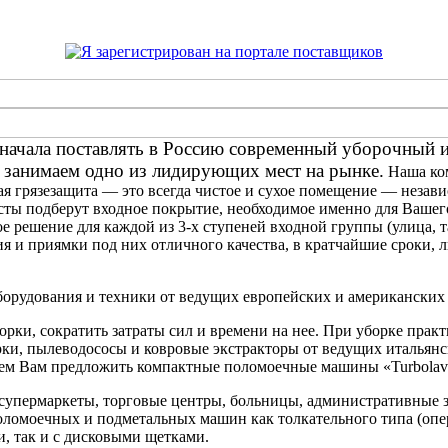
ачала поставлять в Россию современный уборочный инв
 занимаем одно из лидирующих мест на рынке.
Наша ком
я грязезащита — это всегда чистое и сухое помещение — незав
исты подберут входное покрытие, необходимое именно для Ваше
е решение для каждой из 3-х ступеней входной группы (улица, 
 и приямки под них отличного качества, в кратчайшие сроки, л
борудования и техники от ведущих европейских и американских
борки, сократить затраты сил и времени на нее. При уборке п
рки, пылеводососы и ковровые экстракторы от ведущих итальян
ем Вам предложить компактные поломоечные машины «Turbolav
 супермаркеты, торговые центры, больницы, административные 
ломоечных и подметальных машин как толкательного типа (опера
, так и с дисковыми щетками.